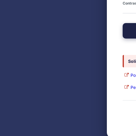
Contra
Sol
Pol
Per