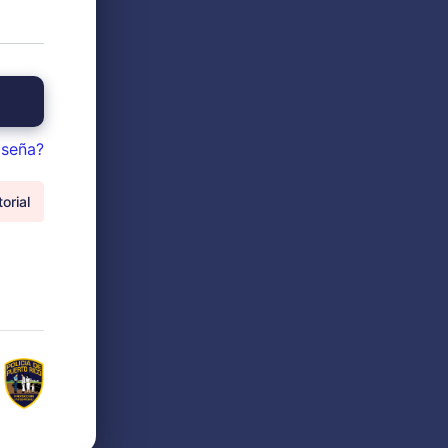
aseña?
orial