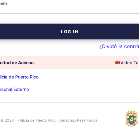
seña
¿Olvidó la contr
icitud de Acceso
Video Tut
icía de Puerto Rico
sonal Externo
© 2026 - Policía de Puerto Rico - Derechos Reservados